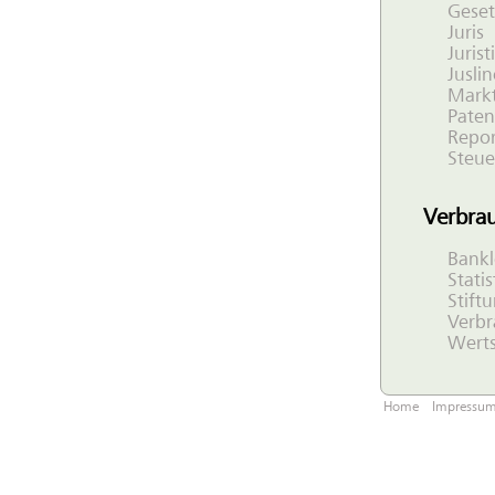
Gese
Juris
Juris
Juslin
Markt
Pate
Repor
Steue
Verbrau
Bankl
Stati
Stift
Verbr
Werts
Home
Impressu