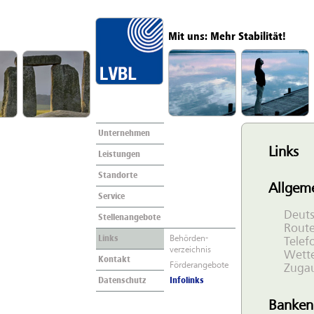
Mit uns: Mehr Stabilität!
Unternehmen
Links
Leistungen
Standorte
Allgeme
Service
Deuts
Stellenangebote
Route
Links
Behörden-
Telef
verzeichnis
Wette
Kontakt
Förderangebote
Zuga
Datenschutz
Infolinks
Banken