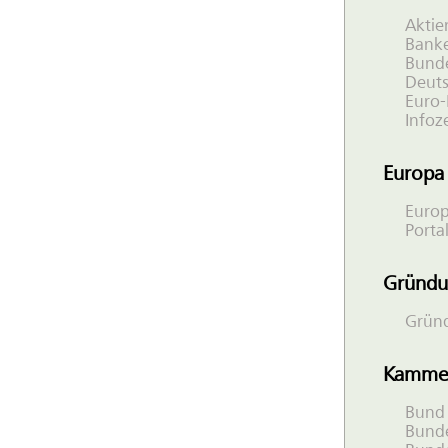
Aktie
Bank
Bunde
Deut
Euro-
Infoz
Europa
Europ
Porta
Gründ
Gründ
Kammer
Bund 
Bund