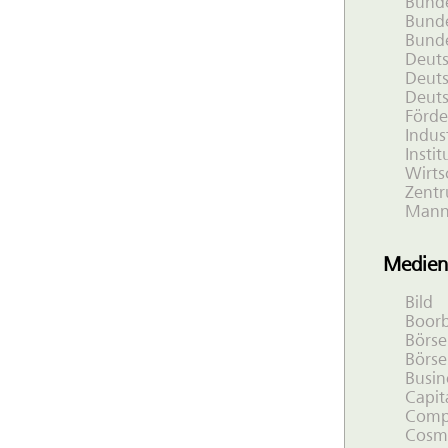
Bund
Bunde
Bunde
Deuts
Deuts
Deuts
Förde
Indus
Insti
Wirts
Zentr
Mann
Medien
Bild
Boorb
Börse
Börse
Busi
Capit
Comp
Cosm