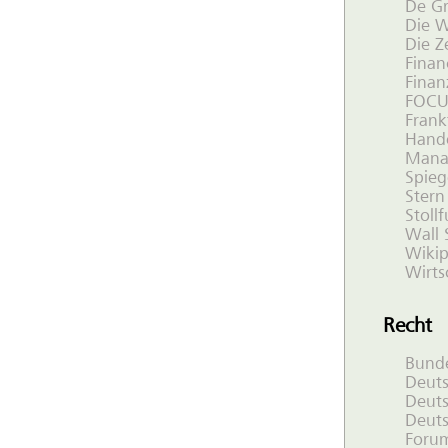
De Gr
Die 
Die Z
Finan
Finan
FOCU
Frank
Hande
Mana
Spieg
Stern
Stoll
Wall 
Wikip
Wirts
Recht
Bund
Deuts
Deuts
Deuts
Forum